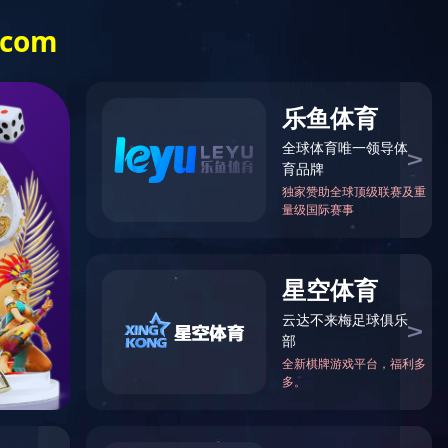
服务热线：0591-87112373
方版网站登录入口-华体会（中国）