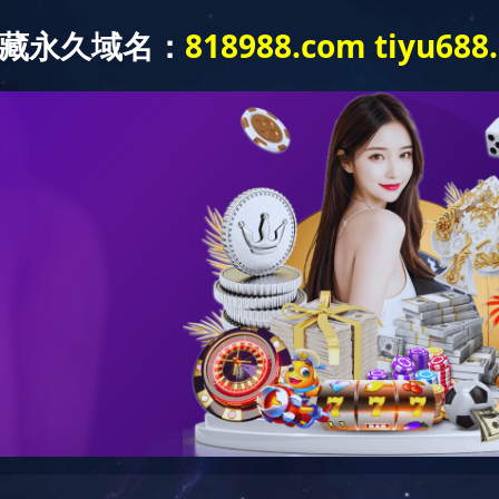
招投标信息
政策法规
新闻动态
华体会官