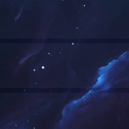
025年11月份各项目日常营销活动 竞争性谈判采购公告
2025-11-03
项目各专业施工图精审服务 竞争性谈判采购公告
2025-09-28
雍玺湾、瑞璟轩及宸玺台项目2025～2026年度案场保洁服务三次招标 
025年8月份在售项目营销活动 更正公告（第二次）
2025-08-20
025年8月份在售项目营销活动 更正公告（第一次）
2025-08-18
025年8月份在售项目营销活动 竞争性谈判采购公告
2025-08-11