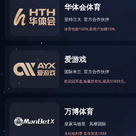
建总地产2
招投标信息
梧桐公馆
招标公告
梧桐公馆、
中标公告
建总地产2
建总地产2
建总地产2