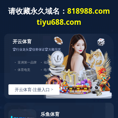
公司营业执照