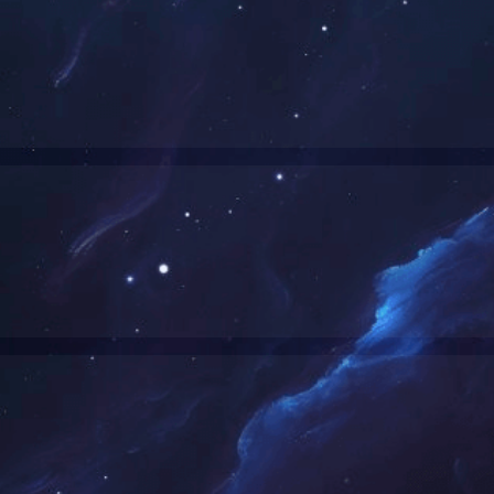
闽江学院
所属分类：
业绩案例
发布时间：
2022-