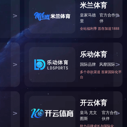
10-13
分享到：