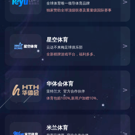
“感谢有你，一路同行；璀璨华夏，绽放梦想”
2019-04-27
2018年度工作总结暨员工表彰大会圆满落幕
2019-03-19
小礼物大心意，女神节快乐！
2019-03-10
华夏员工为城市乐跑赛燃情助力
2018-10-29
我司荣获广联达杯算量技能竞赛团体二等奖
2018-10-22
浓情中秋 情满华夏
2018-09-22
首页
上一页
1
2
3
4
5
下一页
末页