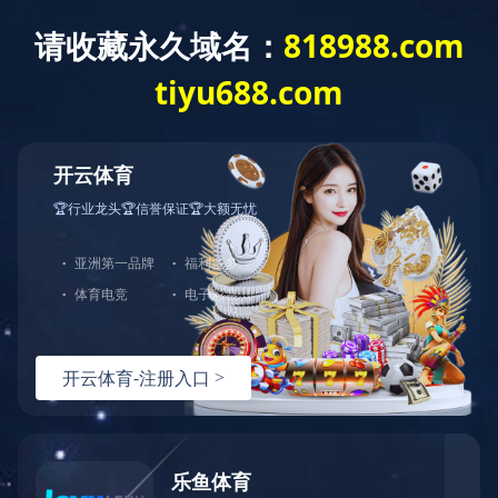
我司名列2019年度福州市通报表扬的建设工程造价
2019-07-22
“缅怀先辈、继承遗志、不忘初心、牢记使命”
2019-07-22
华夏造价助力第二届数字中国建设峰会
2019-05-20