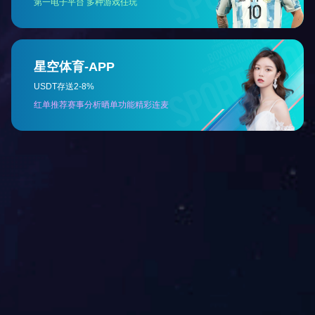
值此新春佳节之际，祝愿长期以来一直支持我司工作的所
有朋友们：
生龙活虎，万事兴龙，
吉祥如意，平安喜乐！